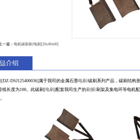
上一篇：
电机碳刷刷/电刷[20x40x60]
刷
[DZ-DSJ125400036]属于我司的金属石墨
电刷
/碳刷系列产品，碳刷结构形式
导线长度为100。此碳刷[
电刷
]配套我司生产的
刷握
/刷架及集电环等电机
。