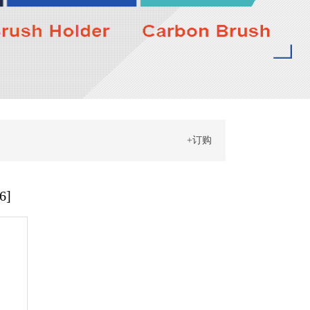
+订购
6]