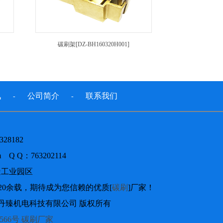
碳刷架[DZ-BH160320H001]
讯
公司简介
联系我们
-
-
328182
om Q Q：763202114
造工业园区
] 20余载，期待成为您信赖的优质[
碳刷
]厂家！
025 上海丹臻机电科技有限公司 版权所有
566号
碳刷厂家