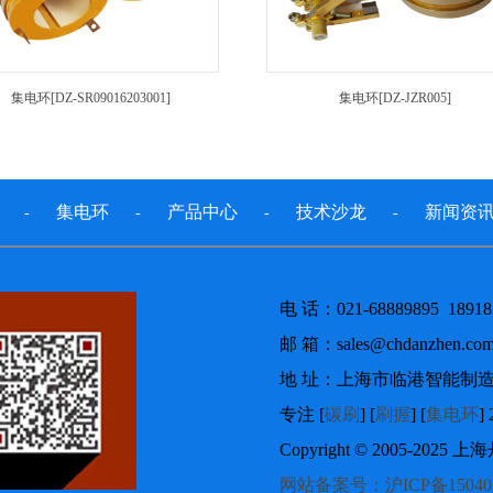
集电环[DZ-SR09016203001]
集电环[DZ-JZR005]
集电环
产品中心
技术沙龙
新闻资
-
-
-
-
电 话：021-68889895 18918
邮 箱：sales@chdanzhen.c
地 址：上海市临港智能制
专注 [
碳刷
] [
刷握
] [
集电环
Copyright © 2005-2
网站备案号：沪ICP备15040